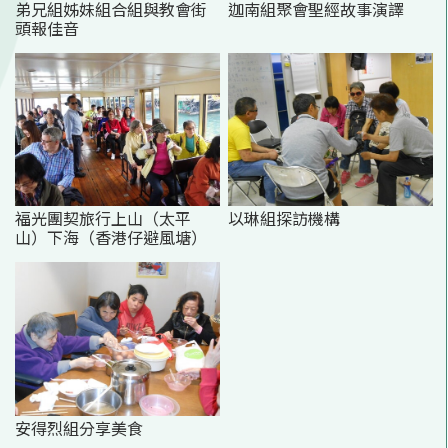
弟兄組姊妹組合組與教會街
迦南組聚會聖經故事演譯
頭報佳音
福光團契旅行上山（太平
以琳組探訪機構
山）下海（香港仔避風塘）
安得烈組分享美食