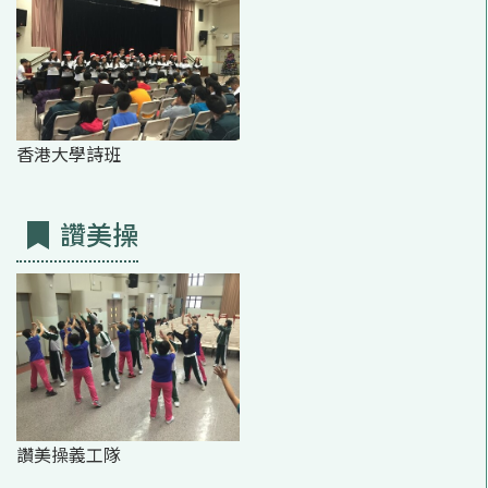
香港大學詩班
讚美操
讚美操義工隊