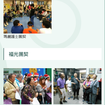
瑪麗護士團契
福光團契