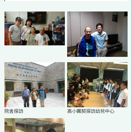
院舍探訪
高小團契探訪幼兒中心