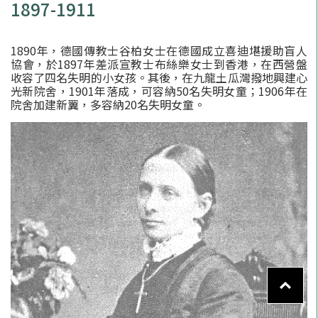
1897-1911
1890年，德國傳教士谷柏女士在德國成立喜迪堪援助盲人
協會，於1897年差派宣教士布絲樂女士到香港，在西營盤
收容了四名失明的小女孩。其後，在九龍土瓜灣撥地興建心
光新院舍，1901年落成，可容納50名失明女童；1906年在
院舍加建新翼，多容納20名失明女童。
To